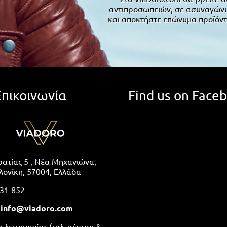
αντιπροσωπειών, σε ασυναγώνιστ
και αποκτήστε επώνυμα προϊόντ
Επικοινωνία
Find us on Face
ατίας 5 , Νέα Μηχανιώνα,
ονίκη, 57004, Ελλάδα
31-852
:
info@viadoro.com
λειτουργίας (τηλ. κέντρο &