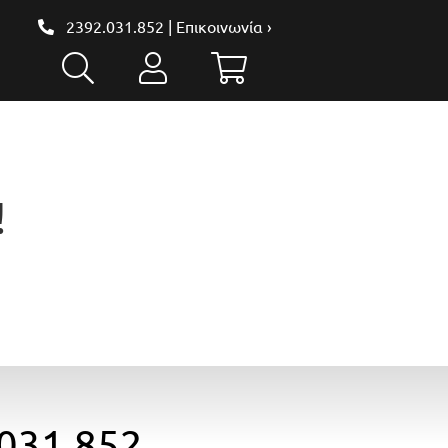
2392.031.852
|
Επικοινωνία ›
!
031.852