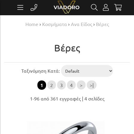
Home
›
Κοσμήματα
›
Ανα Είδος
›
Βέρες
Βέρες
Ταξινόμηση Κατά:
1
2
3
4
>
>|
1-96 από 361 εγγραφές | 4 σελίδες