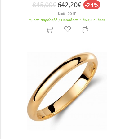
845,00€
642,20€
-24%
Κωδ.:
001Γ
Άμεση παραλαβή / Παράδoση 1 έως 3 ημέρες