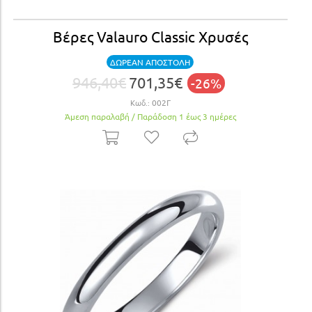
Βέρες Valauro Classic Χρυσές
ΔΩΡΕΑΝ ΑΠΟΣΤΟΛΗ
946,40€
701,35€
-26%
Κωδ.:
002Γ
Άμεση παραλαβή / Παράδoση 1 έως 3 ημέρες