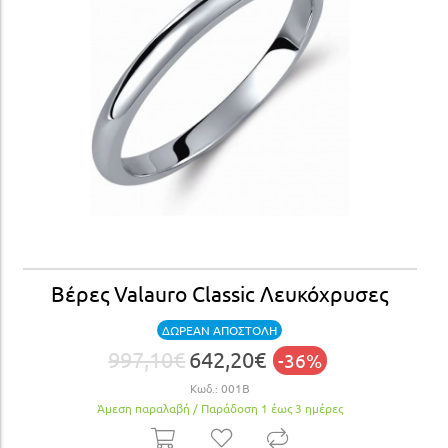
Βέρες Valauro Classic Λευκόχρυσες
ΔΩΡΕΑΝ ΑΠΟΣΤΟΛΗ
997,10€
642,20€
-36%
Κωδ.:
001Β
Άμεση παραλαβή / Παράδoση 1 έως 3 ημέρες