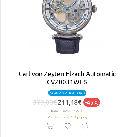
Carl von Zeyten Elzach Automatic
CVZ0031WHS
ΔΩΡΕΑΝ ΑΠΟΣΤΟΛΗ
379,00€
211,48€
-45%
Κωδ.:
CVZ0031WHS
Διαθέσιμο σε 1-3 μέρες