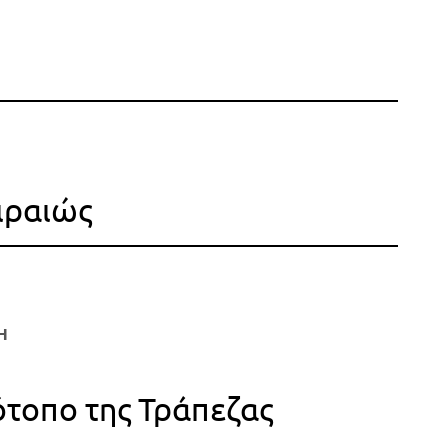
ιραιώς
Η
ότοπο της Τράπεζας