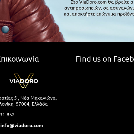
Στο ViaDoro.com θα βρείτε α
αντιπροσωπειών, σε ασυναγώνιστ
και αποκτήστε επώνυμα προϊόντ
Επικοινωνία
Find us on Face
ατίας 5 , Νέα Μηχανιώνα,
ονίκη, 57004, Ελλάδα
31-852
:
info@viadoro.com