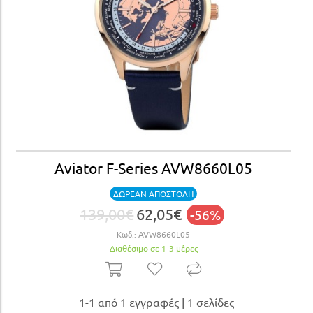
Aviator F-Series AVW8660L05
ΔΩΡΕΑΝ ΑΠΟΣΤΟΛΗ
139,00€
62,05€
-56%
Κωδ.:
AVW8660L05
Διαθέσιμο σε 1-3 μέρες
1-1 από 1 εγγραφές | 1 σελίδες