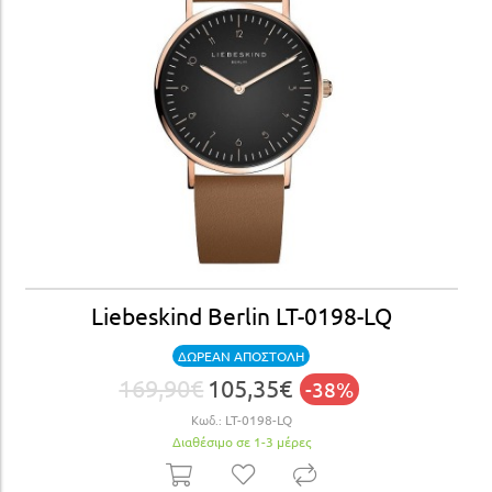
Liebeskind Berlin LT-0198-LQ
ΔΩΡΕΑΝ ΑΠΟΣΤΟΛΗ
169,90€
105,35€
-38%
Κωδ.:
LT-0198-LQ
Διαθέσιμο σε 1-3 μέρες