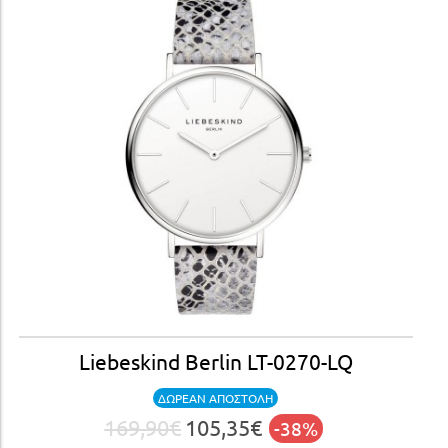
Liebeskind Berlin LT-0270-LQ
ΔΩΡΕΑΝ ΑΠΟΣΤΟΛΗ
169,90€
105,35€
-38%