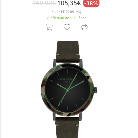
169,90€
105,35€
-38%
Κωδ.:
LT-0209-MQ
Διαθέσιμο σε 1-3 μέρες