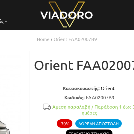
ές
Home
›
Orient FAA02007B9
Orient FAA0200
Κατασκευαστής:
Orient
Κωδικός:
FAA02007B9
Άμεση παραλαβή / Παράδoση 1 έως 
ημέρες
-30%
ΔΩΡΕΑΝ ΑΠΟΣΤΟΛΗ
ΤΕΛΕΥΤΑΙΟ ΤΕΜΑΧΙΟ