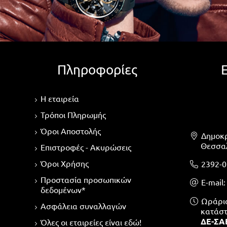
Πληροφορίες
Η εταιρεία
Τρόποι Πληρωμής
Όροι Αποστολής
Δημοκρ
Θεσσαλ
Επιστροφές - Ακυρώσεις
Όροι Χρήσης
2392-0
Προστασία προσωπικών
Ε-mail
δεδομένων*
Ωράριο 
Ασφάλεια συναλλαγών
κατάστ
ΔΕ-ΣΑΒ
Όλες οι εταιρείες είναι εδώ!