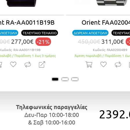
nt RA-AA0008B19B
Orient RA-AA091
ΔΩΡΕΑΝ ΑΠΟΣΤΟΛΗ
ΔΩΡΕΑΝ ΑΠΟΣΤΟΛΗ
,00€
269,00€
440,00€
244,00€
-36%
Κωδικός:
RA-AA0008B19B
Κωδικός:
RA-AA0915R19
Κατόπιν παραγγελίας
Προσωρινά εξαντλημένο
Τηλεφωνικές παραγγελίες
2392.
Δευ-Παρ 10:00-18:00
& Σαβ 10:00-16:00