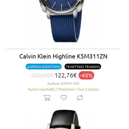
Calvin Klein Highline K5M311ZN
ΔΩΡΕΑΝ ΑΠΟΣΤΟΛΗ
ΤΕΛΕΥΤΑΙΟ ΤΕΜΑΧΙΟ
220,00€
122,76€
-45%
Κωδικός:
K5M311ZN
Άμεση παραλαβή / Παράδoση 1 έως 3 ημέρες