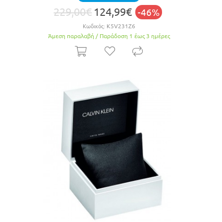
229,00€
124,99€
-46%
Κωδικός:
K5V231Z6
Άμεση παραλαβή / Παράδoση 1 έως 3 ημέρες