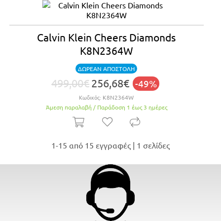
Calvin Klein Cheers Diamonds
K8N2364W
ΔΩΡΕΑΝ ΑΠΟΣΤΟΛΗ
499,00€
256,68€
-49%
Κωδικός:
K8N2364W
Άμεση παραλαβή / Παράδoση 1 έως 3 ημέρες
1-15 από 15 εγγραφές | 1 σελίδες