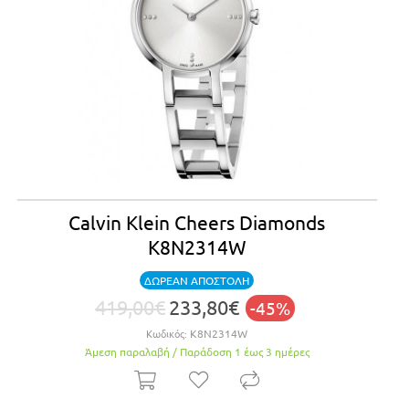
Calvin Klein Cheers Diamonds
K8N2314W
ΔΩΡΕΑΝ ΑΠΟΣΤΟΛΗ
419,00€
233,80€
-45%
Κωδικός:
K8N2314W
Άμεση παραλαβή / Παράδoση 1 έως 3 ημέρες