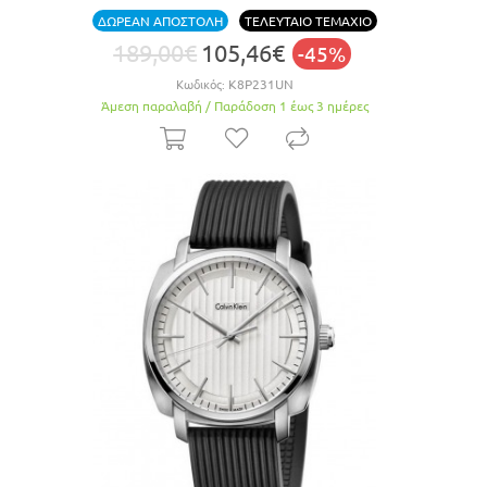
ΔΩΡΕΑΝ ΑΠΟΣΤΟΛΗ
ΤΕΛΕΥΤΑΙΟ ΤΕΜΑΧΙΟ
189,00€
105,46€
-45%
Κωδικός:
K8P231UN
Άμεση παραλαβή / Παράδoση 1 έως 3 ημέρες