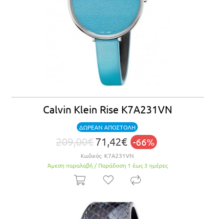
Calvin Klein Rise K7A231VN
ΔΩΡΕΑΝ ΑΠΟΣΤΟΛΗ
209,00€
71,42€
-66%
Κωδικός:
K7A231VN
Άμεση παραλαβή / Παράδoση 1 έως 3 ημέρες