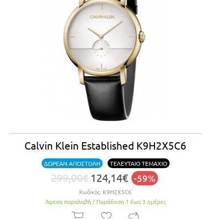
Calvin Klein Established K9H2X5C6
ΔΩΡΕΑΝ ΑΠΟΣΤΟΛΗ
ΤΕΛΕΥΤΑΙΟ ΤΕΜΑΧΙΟ
299,00€
124,14€
-59%
Κωδικός:
K9H2X5C6
Άμεση παραλαβή / Παράδoση 1 έως 3 ημέρες