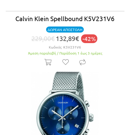
Calvin Klein Spellbound K5V231V6
ΔΩΡΕΑΝ ΑΠΟΣΤΟΛΗ
229,00€
132,89€
-42%
Κωδικός:
K5V231V6
Άμεση παραλαβή / Παράδoση 1 έως 3 ημέρες