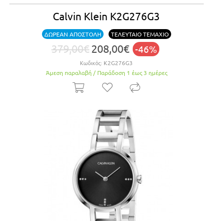
Calvin Klein K2G276G3
ΔΩΡΕΑΝ ΑΠΟΣΤΟΛΗ
ΤΕΛΕΥΤΑΙΟ ΤΕΜΑΧΙΟ
379,00€
208,00€
-46%
Κωδικός:
K2G276G3
Άμεση παραλαβή / Παράδoση 1 έως 3 ημέρες