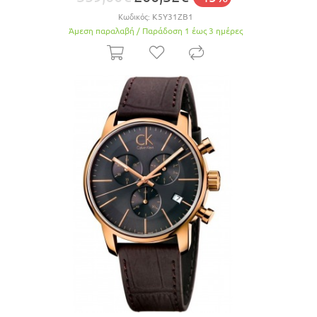
Κωδικός:
K5Y31ZB1
Άμεση παραλαβή / Παράδoση 1 έως 3 ημέρες