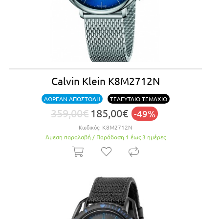
Calvin Klein K8M2712N
ΔΩΡΕΑΝ ΑΠΟΣΤΟΛΗ
ΤΕΛΕΥΤΑΙΟ ΤΕΜΑΧΙΟ
359,00€
185,00€
-49%
Κωδικός:
K8M2712N
Άμεση παραλαβή / Παράδoση 1 έως 3 ημέρες