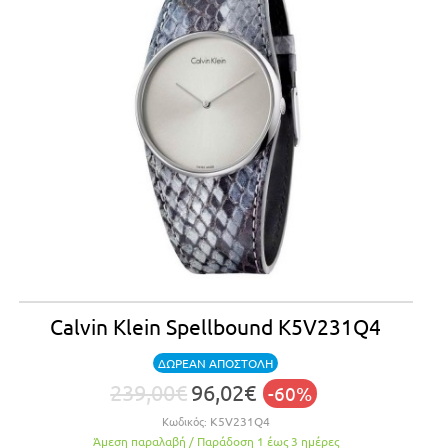
Calvin Klein Spellbound K5V231Q4
ΔΩΡΕΑΝ ΑΠΟΣΤΟΛΗ
239,00€
96,02€
-60%
Κωδικός:
K5V231Q4
Άμεση παραλαβή / Παράδoση 1 έως 3 ημέρες