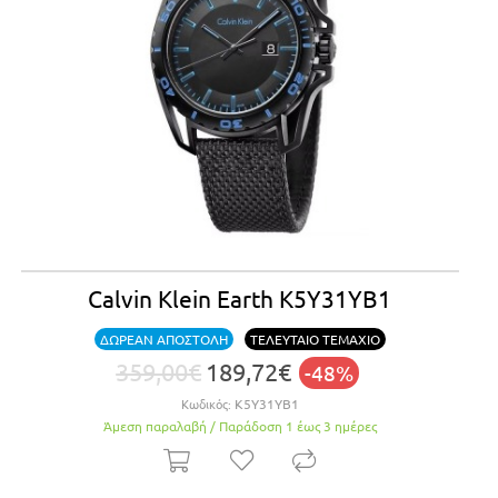
Calvin Klein Earth K5Y31YB1
ΔΩΡΕΑΝ ΑΠΟΣΤΟΛΗ
ΤΕΛΕΥΤΑΙΟ ΤΕΜΑΧΙΟ
359,00€
189,72€
-48%
Κωδικός:
K5Y31YB1
Άμεση παραλαβή / Παράδoση 1 έως 3 ημέρες