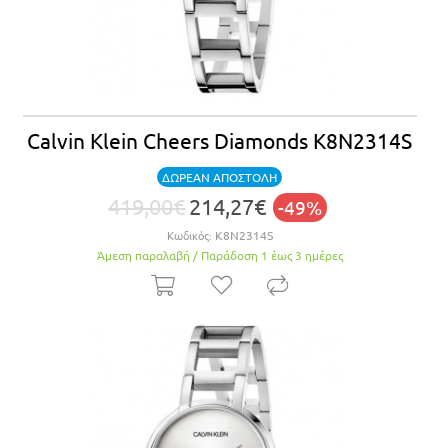
Calvin Klein Cheers Diamonds K8N2314S
ΔΩΡΕΑΝ ΑΠΟΣΤΟΛΗ
419,00€
214,27€
-49%
Κωδικός:
K8N2314S
Άμεση παραλαβή / Παράδoση 1 έως 3 ημέρες