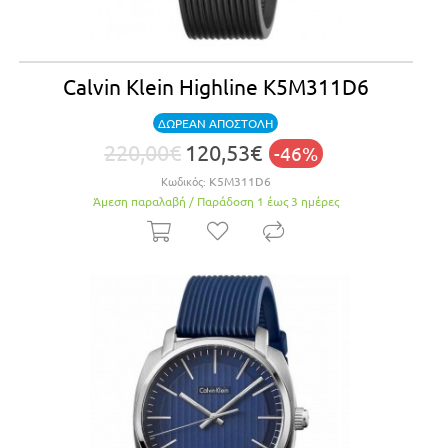
Calvin Klein Highline K5M311D6
ΔΩΡΕΑΝ ΑΠΟΣΤΟΛΗ
220,00€
120,53€
-46%
Κωδικός:
K5M311D6
Άμεση παραλαβή / Παράδoση 1 έως 3 ημέρες