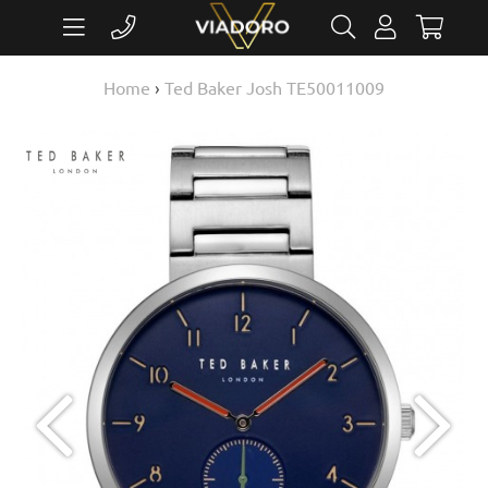
Home
›
Ted Baker Josh TE50011009