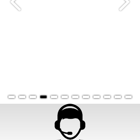
Ted Baker Graham 10026315
ΔΩΡΕΑΝ ΑΠΟΣΤΟΛΗ
155,00€
81,47€
-48%
Κωδικός:
10026315
Άμεση παραλαβή / Παράδoση 1 έως 3 ημέρες